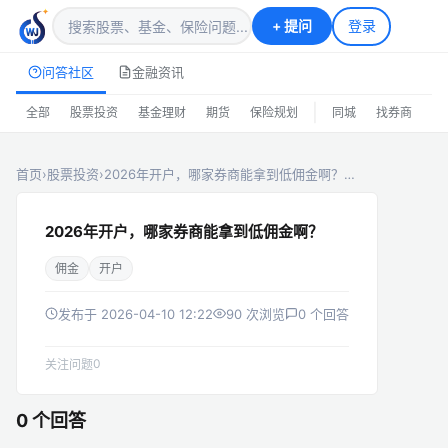
+
提问
登录
问答社区
金融资讯
|
全部
股票投资
基金理财
期货
保险规划
同城
找券商
排
首页
›
股票投资
›
2026年开户，哪家券商能拿到低佣金啊？…
2026年开户，哪家券商能拿到低佣金啊？
佣金
开户
发布于 2026-04-10 12:22
90 次浏览
0 个回答
0
关注问题
0 个回答