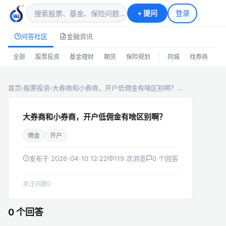
+
提问
登录
问答社区
金融资讯
|
全部
股票投资
基金理财
期货
保险规划
同城
找券商
排
首页
›
股票投资
›
大券商和小券商，开户低佣金有啥区别啊？…
大券商和小券商，开户低佣金有啥区别啊？
佣金
开户
发布于 2026-04-10 12:22
119 次浏览
0 个回答
0
关注问题
0 个回答