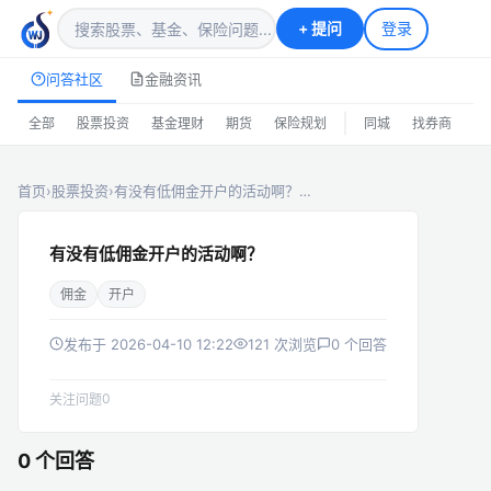
+
提问
登录
问答社区
金融资讯
|
全部
股票投资
基金理财
期货
保险规划
同城
找券商
排
首页
›
股票投资
›
有没有低佣金开户的活动啊？…
有没有低佣金开户的活动啊？
佣金
开户
发布于 2026-04-10 12:22
121 次浏览
0 个回答
0
关注问题
0 个回答