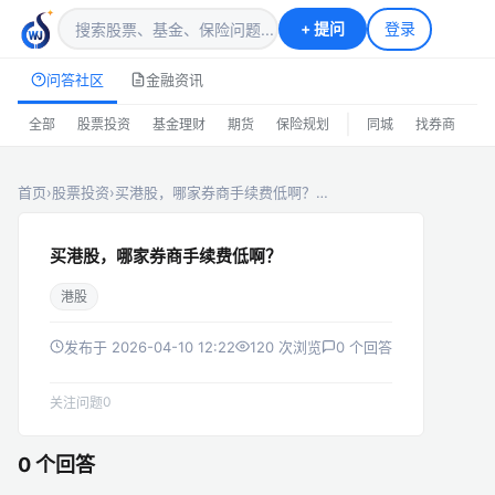
+
提问
登录
问答社区
金融资讯
|
全部
股票投资
基金理财
期货
保险规划
同城
找券商
排
首页
›
股票投资
›
买港股，哪家券商手续费低啊？…
买港股，哪家券商手续费低啊？
港股
发布于 2026-04-10 12:22
120 次浏览
0 个回答
0
关注问题
0 个回答