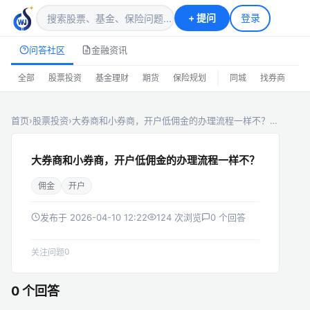
+
提问
登录
问答社区
金融资讯
|
全部
股票投资
基金理财
期货
保险规划
同城
找券商
排
首页
›
股票投资
›
大券商和小券商，开户低佣金的办理流程一样不？…
大券商和小券商，开户低佣金的办理流程一样不？
佣金
开户
发布于 2026-04-10 12:22
124 次浏览
0 个回答
0
关注问题
0 个回答