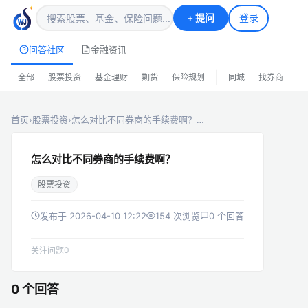
+
提问
登录
问答社区
金融资讯
|
全部
股票投资
基金理财
期货
保险规划
同城
找券商
排
首页
›
股票投资
›
怎么对比不同券商的手续费啊？…
怎么对比不同券商的手续费啊？
股票投资
发布于 2026-04-10 12:22
154 次浏览
0 个回答
0
关注问题
0 个回答