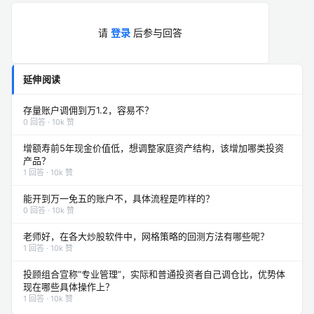
请
登录
后参与回答
延伸阅读
存量账户调佣到万1.2，容易不？
0 回答 · 10k 赞
增额寿前5年现金价值低，想调整家庭资产结构，该增加哪类投资
产品？
1 回答 · 10k 赞
能开到万一免五的账户不，具体流程是咋样的？
0 回答 · 10k 赞
老师好，在各大炒股软件中，网格策略的回测方法有哪些呢？
1 回答 · 10k 赞
投顾组合宣称“专业管理”，实际和普通投资者自己调仓比，优势体
现在哪些具体操作上？
1 回答 · 10k 赞