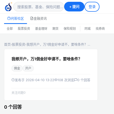
+
提问
登录
问答社区
金融资讯
|
全部
股票投资
基金理财
期货
保险规划
同城
找券商
排
首页
›
股票投资
›
我想开户，万1佣金好申请不，要啥条件？…
我想开户，万1佣金好申请不，要啥条件？
佣金
开户
发布于 2026-04-10 13:22
108 次浏览
0 个回答
0
关注问题
0 个回答