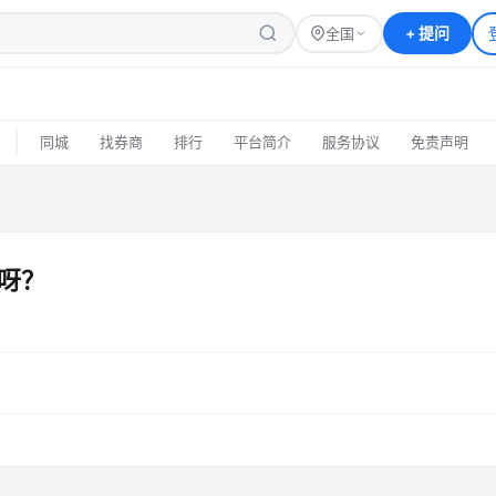
+
提问
全国
|
同城
找券商
排行
平台简介
服务协议
免责声明
呀？