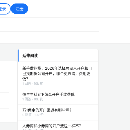
登录
注册
延伸阅读
新手做期货，2026年选择居间人开户和自
己找期货公司开户，哪个更靠谱，费用更
低？
1 回答 · 10k 赞
恒生生科ETF怎么开户手续费低
1 回答 · 10k 赞
万1佣金的开户渠道有哪些啊？
0 回答 · 10k 赞
大券商和小券商的开户流程一样不？