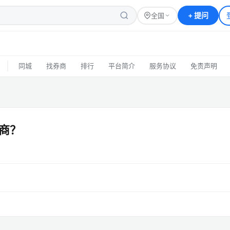
+
提问
全国
|
同城
找券商
排行
平台简介
服务协议
免责声明
商？