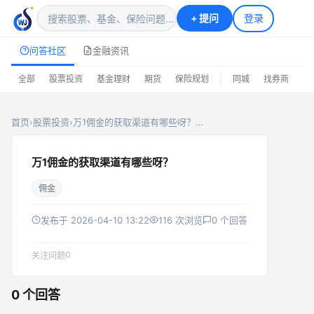
+
提问
登录
问答社区
金融资讯
|
全部
股票投资
基金理财
期货
保险规划
同城
找券商
排
首页
›
股票投资
›
万1佣金的获取渠道有哪些呀？…
万1佣金的获取渠道有哪些呀？
佣金
发布于 2026-04-10 13:22
116 次浏览
0 个回答
0
关注问题
0 个回答