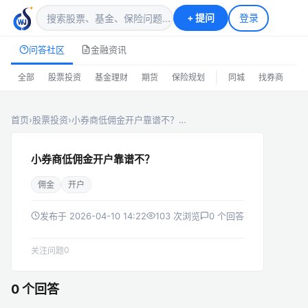
+
提问
登录
问答社区
金融资讯
|
全部
股票投资
基金理财
期货
保险规划
同城
找券商
排
首页
›
股票投资
›
小券商低佣金开户靠谱不？…
小券商低佣金开户靠谱不？
佣金
开户
发布于 2026-04-10 14:22
103 次浏览
0 个回答
0
关注问题
0 个回答