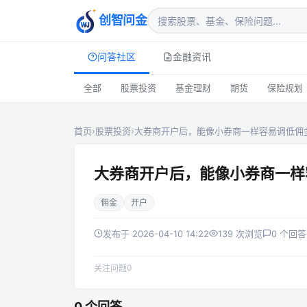
创智问金
问答社区
金融资讯
全部
股票投资
基金理财
期货
保险规划
首页
›
股票投资
›
大券商开户后，能像小券商一样容易调低佣
大券商开户后，能像小券商一样
佣金
开户
发布于 2026-04-10 14:22
139 次浏览
0 个回答
0
关注问题
0 个回答