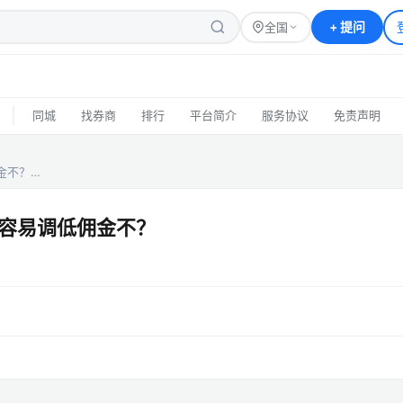
+
提问
全国
|
同城
找券商
排行
平台简介
服务协议
免责声明
金不？…
容易调低佣金不？