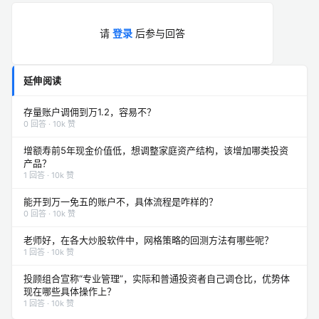
请
登录
后参与回答
延伸阅读
存量账户调佣到万1.2，容易不？
0 回答 · 10k 赞
增额寿前5年现金价值低，想调整家庭资产结构，该增加哪类投资
产品？
1 回答 · 10k 赞
能开到万一免五的账户不，具体流程是咋样的？
0 回答 · 10k 赞
老师好，在各大炒股软件中，网格策略的回测方法有哪些呢？
1 回答 · 10k 赞
投顾组合宣称“专业管理”，实际和普通投资者自己调仓比，优势体
现在哪些具体操作上？
1 回答 · 10k 赞