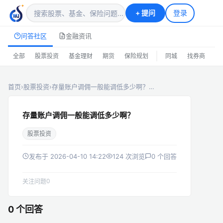
+
提问
登录
问答社区
金融资讯
|
全部
股票投资
基金理财
期货
保险规划
同城
找券商
排
首页
›
股票投资
›
存量账户调佣一般能调低多少啊？…
存量账户调佣一般能调低多少啊？
股票投资
发布于 2026-04-10 14:22
124 次浏览
0 个回答
0
关注问题
0 个回答