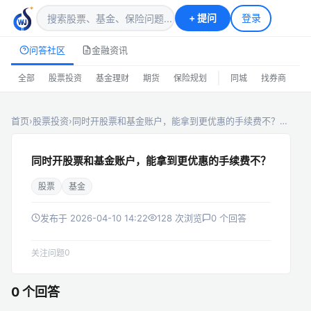
+
提问
登录
问答社区
金融资讯
|
全部
股票投资
基金理财
期货
保险规划
同城
找券商
排
首页
›
股票投资
›
同时开股票和基金账户，能拿到更优惠的手续费不？…
同时开股票和基金账户，能拿到更优惠的手续费不？
股票
基金
发布于 2026-04-10 14:22
128 次浏览
0 个回答
0
关注问题
0 个回答