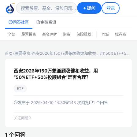
+
提问
登录
问答社区
金融资讯
|
全部
股票投资
基金理财
期货
保险规划
同城
找券商
排
首页
›
股票投资
›
西安2026年150万想兼顾稳健和收益，用“50%ETF+5…
西安2026年150万想兼顾稳健和收益，用
“50%ETF+50%投顾组合”是否合理？
ETF
发布于 2026-04-10 14:33
148 次浏览
1 个回答
0
关注问题
1 个回答