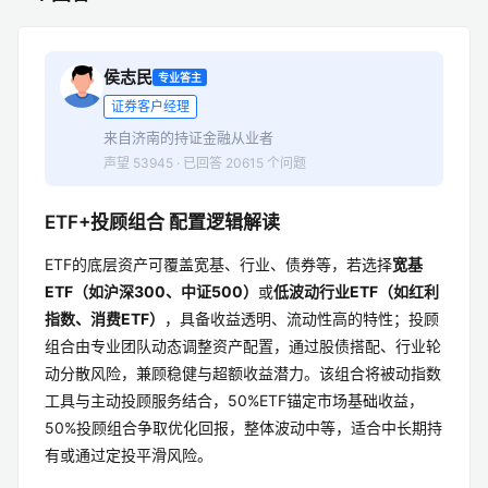
侯志民
专业答主
证券客户经理
来自济南的持证金融从业者
声望 53945 · 已回答 20615 个问题
ETF+投顾组合 配置逻辑解读
ETF的底层资产可覆盖宽基、行业、债券等，若选择
宽基
ETF（如沪深300、中证500）
或
低波动行业ETF（如红利
指数、消费ETF）
，具备收益透明、流动性高的特性；投顾
组合由专业团队动态调整资产配置，通过股债搭配、行业轮
动分散风险，兼顾稳健与超额收益潜力。该组合将被动指数
工具与主动投顾服务结合，50%ETF锚定市场基础收益，
50%投顾组合争取优化回报，整体波动中等，适合中长期持
有或通过定投平滑风险。