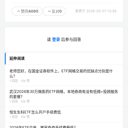
4095
0
赞同
反对
发表于 2026-05-07 12:38
请
登录
后参与回答
延伸阅读
老师您好，在国金证券软件上，ETF网格交易的优缺点分别是什
么？
1 回答 · 10k 赞
武汉2026年30万做医药ETF网格，本地券商有没有低佣+投顾服务
的套餐？
1 回答 · 10k 赞
恒生生科ETF怎么开户手续费低
1 回答 · 10k 赞
2026年ETF交易，哪家券商手续费最低？