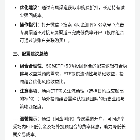
优化建议
：通过专属渠道获取申购费折扣，长期持有减
少赎回成本。
操作指引
：打开微信→搜索《问金测评》公众号→点击
专属渠道→对接专属渠道→完成低费率开户（投顾组合
可通过该账户关联购买）。
三、配置建议总结
组合合理性
：50%ETF+50%投顾组合的配置逻辑符合稳
健与收益兼顾的需求，ETF提供流动性与基础收益，投
顾组合优化风险收益比。
注意事项
：场内ETF需关注流动性（选择日均成交额高
的标的）；场外投顾组合需确认投顾团队的历史业绩与
策略匹配度。
---
温馨提示
：通过《问金测评》专属渠道开户，可同步享
受场内ETF低佣金及场外投顾组合的费率优惠，助力降低长
期交易成本。