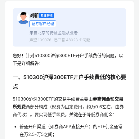
刘新
专业答主
证券客户经理
来自北京的持证金融从业者
声望 109076 · 已回答 48023 个问题
您好！针对510300沪深300ETF开户手续费低的问题，以
下是详细解答：
一、510300沪深300ETF开户手续费低的核心要
点
510300沪深300ETF的交易手续费主要由
券商佣金
和
交易
所规费
两部分构成（规费为固定费用，约万0.6左右，由券
商代收）。要实现低手续费，关键在于降低券商佣金：
普通开户渠道（如券商APP直接开户）的ETF佣金通常
在万2.5-万5之间；