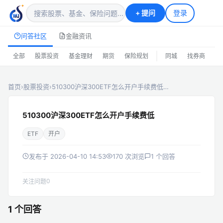
+
提问
登录
问答社区
金融资讯
|
全部
股票投资
基金理财
期货
保险规划
同城
找券商
排
首页
›
股票投资
›
510300沪深300ETF怎么开户手续费低…
510300沪深300ETF怎么开户手续费低
ETF
开户
发布于 2026-04-10 14:53
170 次浏览
1 个回答
0
关注问题
1 个回答