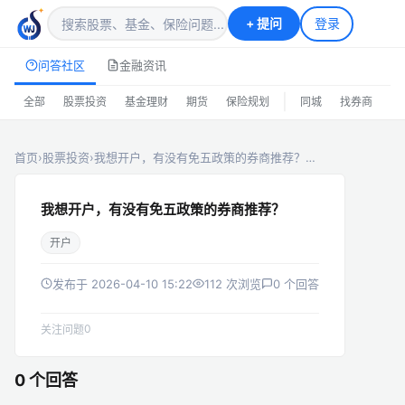
+
提问
登录
问答社区
金融资讯
|
全部
股票投资
基金理财
期货
保险规划
同城
找券商
排
首页
›
股票投资
›
我想开户，有没有免五政策的券商推荐？…
我想开户，有没有免五政策的券商推荐？
开户
发布于 2026-04-10 15:22
112 次浏览
0 个回答
0
关注问题
0 个回答