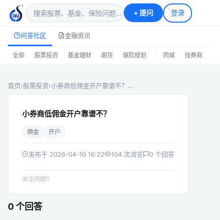
+
提问
登录
问答社区
金融资讯
|
全部
股票投资
基金理财
期货
保险规划
同城
找券商
排
首页
›
股票投资
›
小券商低佣金开户靠谱不？…
小券商低佣金开户靠谱不？
佣金
开户
发布于 2026-04-10 16:22
104 次浏览
0 个回答
0
关注问题
0 个回答