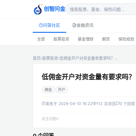
创智问金
问答社区
金融资讯
全部
股票投资
基金理财
期货
保险规划
首页
›
股票投资
›
低佣金开户对资金量有要求吗？…
低佣金开户对资金量有要求吗？
佣金
开户
发布于 2026-04-10 16:22
112 次浏览
0 个回答
0
关注问题
0 个回答