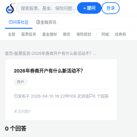
+
提问
登录
问答社区
金融资讯
|
全部
股票投资
基金理财
期货
保险规划
同城
找券商
排
首页
›
股票投资
›
2026年券商开户有什么新活动不？…
2026年券商开户有什么新活动不？
开户
发布于 2026-04-10 16:22
109 次浏览
0 个回答
0
关注问题
0 个回答