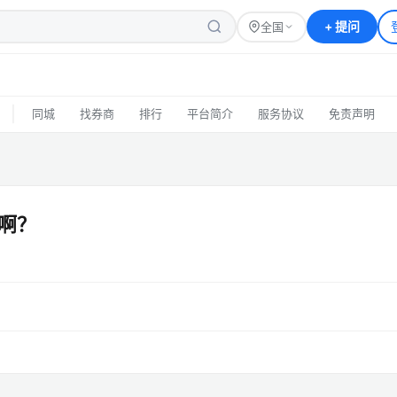
+
提问
全国
|
同城
找券商
排行
平台简介
服务协议
免责声明
啊？