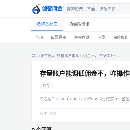
创智问金
问答社区
金融资讯
全部
股票投资
基金理财
期货
保险规划
首页
›
股票投资
›
存量账户能调低佣金不，咋操作啊？…
存量账户能调低佣金不，咋操作
佣金
发布于 2026-04-10 17:22
139 次浏览
0 个回答
0
关注问题
0 个回答