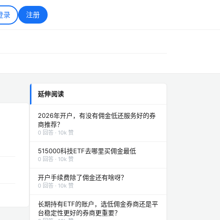
登录
注册
延伸阅读
2026年开户，有没有佣金低还服务好的券
商推荐？
0 回答 · 10k 赞
515000科技ETF去哪里买佣金最低
0 回答 · 10k 赞
开户手续费除了佣金还有啥呀？
0 回答 · 10k 赞
长期持有ETF的账户，选低佣金券商还是平
台稳定性更好的券商更重要？