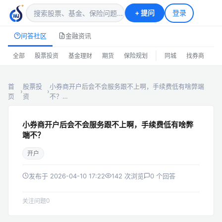
+
提问
登录
问答社区
金融资讯
|
全部
股票投资
基金理财
期货
保险规划
同城
找券商
排
首
股票投
小券商开户后会不会服务跟不上啊，手续费低有啥弊端
›
›
页
资
不？…
小券商开户后会不会服务跟不上啊，手续费低有啥弊
端不？
开户
发布于 2026-04-10 17:22
142 次浏览
0 个回答
0
关注问题