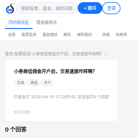
+
提问
登录
问答社区
金融资讯
|
全部
股票投资
基金理财
期货
保险规划
同城
找券商
排
首页
›
股票投资
›
小券商低佣金开户后，交易速度咋样啊？…
小券商低佣金开户后，交易速度咋样啊？
交易
佣金
开户
发布于 2026-04-10 17:22
142 次浏览
0 个回答
0
关注问题
0 个回答