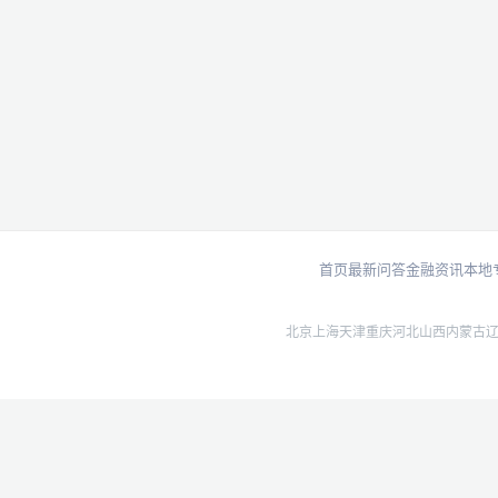
首页
最新问答
金融资讯
本地
北京
上海
天津
重庆
河北
山西
内蒙古