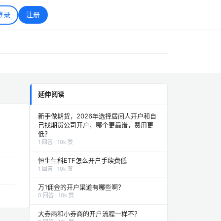
登录
注册
延伸阅读
新手做期货，2026年选择居间人开户和自
己找期货公司开户，哪个更靠谱，费用更
低？
1 回答 · 10k 赞
恒生生科ETF怎么开户手续费低
1 回答 · 10k 赞
万1佣金的开户渠道有哪些啊？
0 回答 · 10k 赞
大券商和小券商的开户流程一样不？