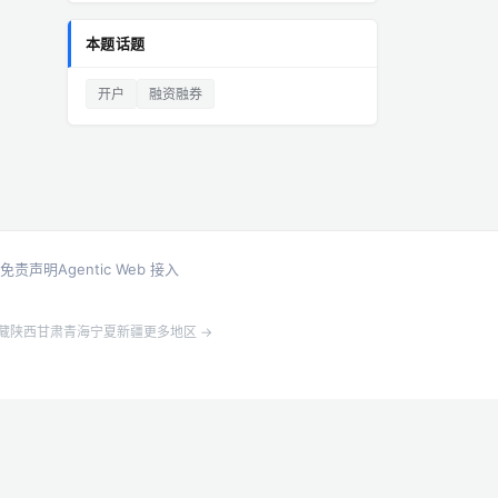
本题话题
开户
融资融券
免责声明
Agentic Web 接入
藏
陕西
甘肃
青海
宁夏
新疆
更多地区 →