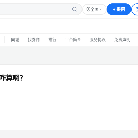
+
提问
全国
|
同城
找券商
排行
平台简介
服务协议
免责声明
咋算啊？