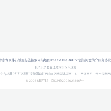
专家
专家排行
话题标签
搜索
网站地图
llms.txt
llms-full.txt
创智问金简介
服务协议
股票投资
基金理财
期货
保险规划
辽宁
吉林
黑龙江
江苏
浙江
安徽
福建
江西
山东
河南
湖北
湖南
广东
广西
海南
四川
贵州
云南
西
© 2026 创智问金 ·
京ICP备2022021846号-1