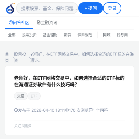
+
提问
登录
问答社区
金融资讯
|
全部
股票投资
基金理财
期货
保险规划
同城
找券商
排
首
股票投
老师好，在ETF网格交易中，如何选择合适的ETF标的在海
›
›
页
资
通证…
老师好，在ETF网格交易中，如何选择合适的ETF标的
在海通证券软件有什么技巧吗？
交易
ETF
发布于 2026-04-10 18:11
170 次浏览
1 个回答
0
关注问题