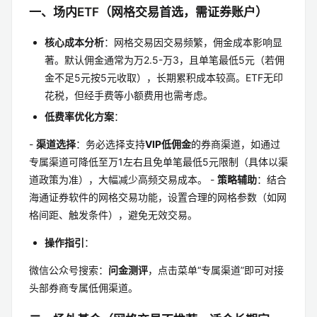
一、场内ETF（网格交易首选，需证券账户）
核心成本分析
：网格交易因交易频繁，佣金成本影响显
著。默认佣金通常为万2.5-万3，且单笔最低5元（若佣
金不足5元按5元收取），长期累积成本较高。ETF无印
花税，但经手费等小额费用也需考虑。
低费率优化方案
：
-
渠道选择
：务必选择支持
VIP低佣金
的券商渠道，如通过
专属渠道可降低至万1左右且免单笔最低5元限制（具体以渠
道政策为准），大幅减少高频交易成本。 -
策略辅助
：结合
海通证券软件的网格交易功能，设置合理的网格参数（如网
格间距、触发条件），避免无效交易。
操作指引
：
微信公众号搜索：
问金测评
，点击菜单“专属渠道”即可对接
头部券商专属低佣渠道。