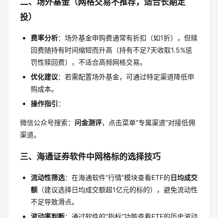
二、场外基金（网格交易不推荐，适合长期定
投）
费率分析
：场外基金申购费通常有折扣（如1折），但赎
回费随持有时间缩短而升高（持有不足7天收取1.5%惩
罚性赎回费），不适合高频网格交易。
优化建议
：若需配置场外基金，可通过特定渠道降低申
购成本。
操作指引
：
微信公众号搜索：
问金测评
，点击菜单“专属渠道”对接低佣
渠道。
三、海通证券软件中网格标的选择技巧
流动性筛选
：在海通软件“行情”模块查看ETF的
日均成交
额
（建议选择日均成交额超1亿元的标的），避免流动性
不足导致滑点。
波动率判断
：通过软件的“指标”功能查看ETF的历史波动