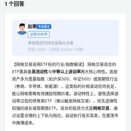
1 个回答
赵寒
专业答主
证券分析师
来自保定的持证金融从业者
声望 36547 · 已回答 43939 个问题
【网格交易适用ETF标的行业/指数解读】 网格交易适合的
ETF需具备
高流动性
与
中等以上波动率
两大核心特性。底层
资产多为宽基指数（如沪深300、中证500）或周期性行业
（券商、半导体、新能源），这类标的价格波动空间充足，
能让网格策略有效捕捉短期价差。波动特性上，避免选择波
动率过低的债券类ETF（难以触发网格交易），优先选弹性
较强的成长或周期类ETF。适合的投资方式是
网格交易
，通
过设置合理的上下轨与档位，自动执行低买高卖，在震荡市
中摊薄成本。