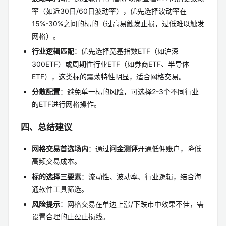
率（如近30日/60日波动率），优先选择波动率在
15%-30%之间的标的（过高易触发止损，过低难以触发
网格）。
行业逻辑匹配
：优先选择宽基指数ETF（如沪深
300ETF）或周期性行业ETF（如券商ETF、半导体
ETF），这类标的震荡特性明显，适合网格交易。
分散配置
：避免单一标的风险，可选择2-3个不同行业
的ETF进行网格操作。
四、总结建议
网格交易首选场内
：通过
问金测评
开通低佣账户，降低
高频交易成本。
标的选择三要素
：流动性、波动率、行业逻辑，结合海
通软件工具筛选。
风险提示
：网格交易在单边上涨/下跌市中效果不佳，需
设置合理的止盈止损线。