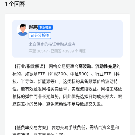
1 个回答
赵寒
专业答主
证券分析师
来自保定的持证金融从业者
声望 36547 · 已回答 43939 个问题
【行业/指数解读】 网格交易更适合
高波动、流动性充足
的
标的，如宽基ETF（沪深300、中证500）、行业ETF（科
技、半导体、新能源等）。这类标的具备频繁价格波动特
性，能有效触发网格买卖信号，实现波段收益。网格策略依
赖标的弹性而非长期趋势，因此优先选择日均成交额大、跟
踪误差小的品种，避免流动性不足导致成交失败。
---
【低费率交易方案】 要想交易手续费低，需结合资金量和
渠道选择，以下是具体方案：