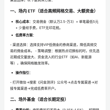
一、场内 ETF（适合高频网格交易、大额资金）
核心成本
：交易佣金（默认万2.5-万3）+ 单笔最低5元
+ 少量经手费，ETF无印花税。
低费率方案
：
- 渠道选择：选择支持VIP低佣金的券商渠道，降低高频交
易的佣金成本。 - 策略调整：根据热点切换标的时，优先选
近期成交量放大、资金流入的行业ETF（如AI、新能源
等），确保网格触发效率。
操作指引
：
- 打开微信→搜索《问金测评》公众号→点击专属渠道→对
接专属渠道→完成低费率开户。
二、场外基金（适合长期定投）
费率分析
：申购费折扣差异大（0.15%-1.5%），短期赎