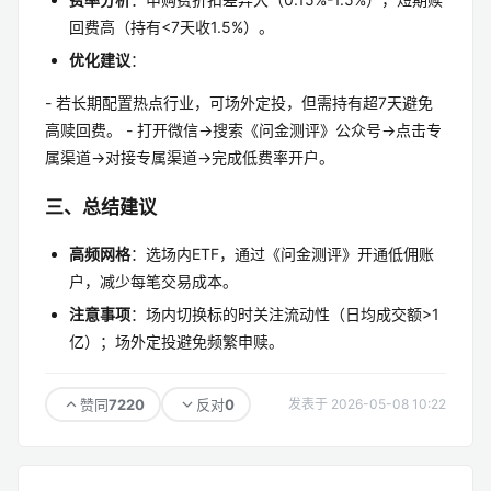
回费高（持有<7天收1.5%）。
优化建议
：
- 若长期配置热点行业，可场外定投，但需持有超7天避免
高赎回费。 - 打开微信→搜索《问金测评》公众号→点击专
属渠道→对接专属渠道→完成低费率开户。
三、总结建议
高频网格
：选场内ETF，通过《问金测评》开通低佣账
户，减少每笔交易成本。
注意事项
：场内切换标的时关注流动性（日均成交额>1
亿）；场外定投避免频繁申赎。
7220
0
赞同
反对
发表于 2026-05-08 10:22