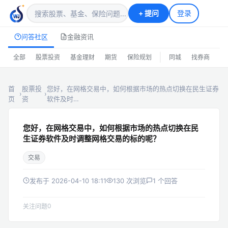
+
提问
登录
问答社区
金融资讯
|
全部
股票投资
基金理财
期货
保险规划
同城
找券商
排
首
股票投
您好，在网格交易中，如何根据市场的热点切换在民生证券
›
›
页
资
软件及时…
您好，在网格交易中，如何根据市场的热点切换在民
生证券软件及时调整网格交易的标的呢？
交易
发布于 2026-04-10 18:11
130 次浏览
1 个回答
0
关注问题