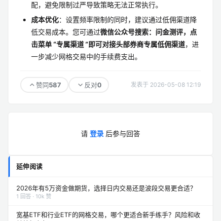
配，避免限制过严导致策略无法正常执行。
成本优化
：设置频率限制的同时，建议通过低佣渠道降
低交易成本。您可通过
微信公众号搜索：问金测评，点
击菜单 “专属渠道 ”即可对接头部券商专属低佣渠道
，进
一步减少网格交易中的手续费支出。
587
0
赞同
反对
发表于 2026-05-08 12:19
请
登录
后参与回答
延伸阅读
2026年有5万资金做期货，选择日内交易还是波段交易更合适？
1 回答 · 10k 赞
宽基ETF和行业ETF的网格交易，哪个更适合新手练手？风险和收