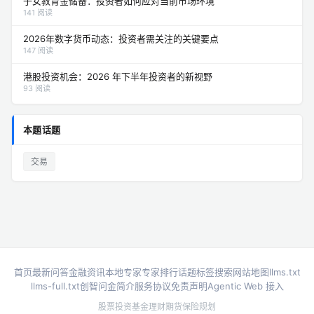
子女教育金储备：投资者如何应对当前市场环境
141 阅读
2026年数字货币动态：投资者需关注的关键要点
147 阅读
港股投资机会：2026 年下半年投资者的新视野
93 阅读
本题话题
交易
首页
最新问答
金融资讯
本地专家
专家排行
话题标签
搜索
网站地图
llms.txt
llms-full.txt
创智问金简介
服务协议
免责声明
Agentic Web 接入
股票投资
基金理财
期货
保险规划