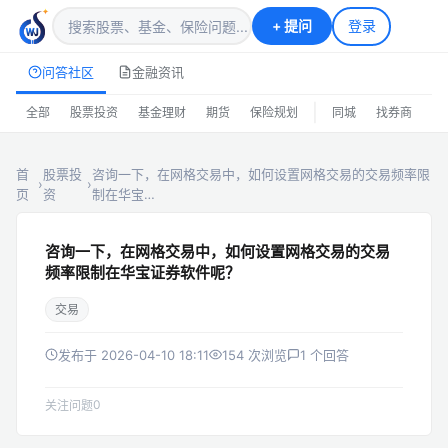
+
提问
登录
问答社区
金融资讯
|
全部
股票投资
基金理财
期货
保险规划
同城
找券商
排
首
股票投
咨询一下，在网格交易中，如何设置网格交易的交易频率限
›
›
页
资
制在华宝…
咨询一下，在网格交易中，如何设置网格交易的交易
频率限制在华宝证券软件呢？
交易
发布于 2026-04-10 18:11
154 次浏览
1 个回答
0
关注问题