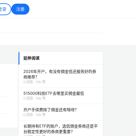
登录
注册
延伸阅读
2026年开户，有没有佣金低还服务好的券
商推荐？
0 回答 · 10k 赞
515000科技ETF去哪里买佣金最低
0 回答 · 10k 赞
开户手续费除了佣金还有啥呀？
0 回答 · 10k 赞
长期持有ETF的账户，选低佣金券商还是平
台稳定性更好的券商更重要？