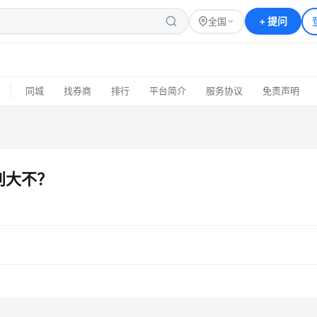
+
提问
全国
|
同城
找券商
排行
平台简介
服务协议
免责声明
别大不？