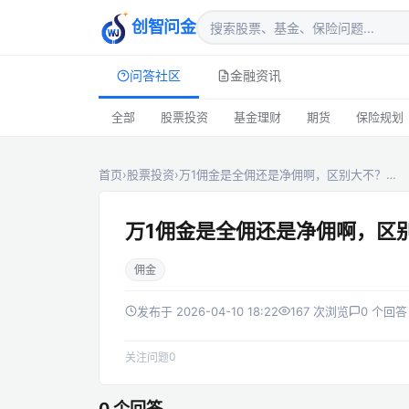
创智问金
问答社区
金融资讯
全部
股票投资
基金理财
期货
保险规划
首页
›
股票投资
›
万1佣金是全佣还是净佣啊，区别大不？…
万1佣金是全佣还是净佣啊，区
佣金
发布于 2026-04-10 18:22
167 次浏览
0 个回答
0
关注问题
0 个回答