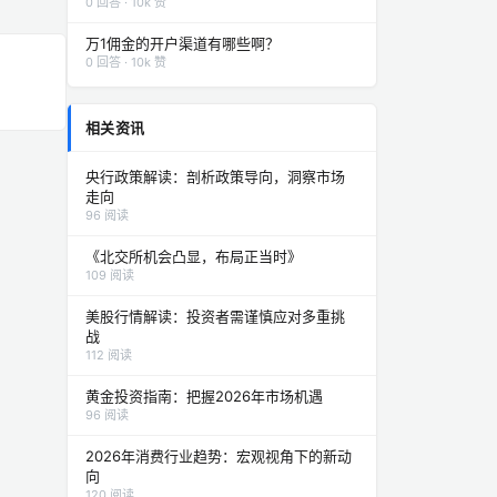
0 回答 · 10k 赞
万1佣金的开户渠道有哪些啊？
0 回答 · 10k 赞
相关资讯
央行政策解读：剖析政策导向，洞察市场
走向
96 阅读
《北交所机会凸显，布局正当时》
109 阅读
美股行情解读：投资者需谨慎应对多重挑
战
112 阅读
黄金投资指南：把握2026年市场机遇
96 阅读
2026年消费行业趋势：宏观视角下的新动
向
120 阅读