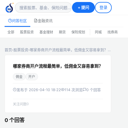
+
提问
登录
问答社区
金融资讯
|
全部
股票投资
基金理财
期货
保险规划
同城
找券商
排
首页
›
股票投资
›
哪家券商开户流程最简单，低佣金又容易拿到？…
哪家券商开户流程最简单，低佣金又容易拿到？
佣金
开户
发布于 2026-04-10 18:22
114 次浏览
0 个回答
0
关注问题
0 个回答