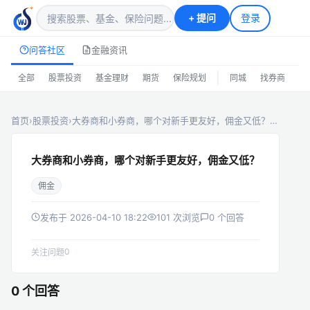
+
提问
登录
问答社区
金融资讯
|
全部
股票投资
基金理财
期货
保险规划
同城
找券商
排
首页
›
股票投资
›
大券商和小券商，哪个对新手更友好，佣金又低？…
大券商和小券商，哪个对新手更友好，佣金又低？
佣金
发布于 2026-04-10 18:22
101 次浏览
0 个回答
0
关注问题
0 个回答