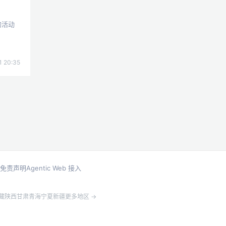
的活动
1 20:35
免责声明
Agentic Web 接入
藏
陕西
甘肃
青海
宁夏
新疆
更多地区 →