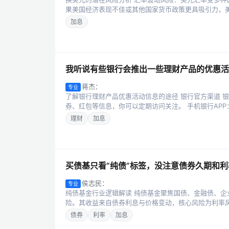
果美国经济表现不佳或其他国家货币政策更具吸引力，美
加息
我听说有些银行会推出一些理财产品的优惠活
蒋杰：
专业
了解银行理财产品优惠活动信息的途径 银行官方渠道 
券、红包等信息，你可以定期访问关注。 手机银行APP：
理财
加息
买债基只看“纯债”标签，没注意债券久期和
侯志民：
专业
纯债基金行业逻辑解读 纯债基金聚焦国债、金融债、
险。其收益来自债券利息与价格变动，核心风险为利率风
债券
利率
加息