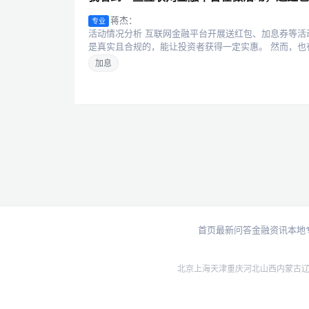
蒋杰：
专业
活动情况分析 互联网金融平台开展送红包、加息券等
是真实且合规的，能让投资者获得一定实惠。 然而，也有
加息
首页
最新问答
金融资讯
本地
北京
上海
天津
重庆
河北
山西
内蒙古