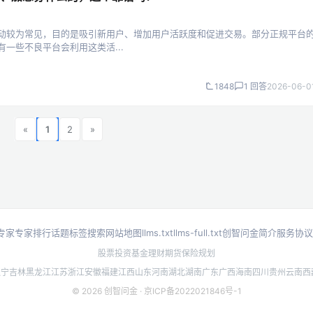
活动较为常见，目的是吸引新用户、增加用户活跃度和促进交易。部分正规平台
一些不良平台会利用这类活...
1848
1 回答
2026-06-0
«
1
2
»
专家
专家排行
话题标签
搜索
网站地图
llms.txt
llms-full.txt
创智问金简介
服务协议
股票投资
基金理财
期货
保险规划
辽宁
吉林
黑龙江
江苏
浙江
安徽
福建
江西
山东
河南
湖北
湖南
广东
广西
海南
四川
贵州
云南
西
© 2026 创智问金 ·
京ICP备2022021846号-1