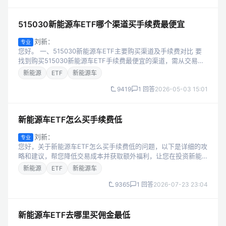
515030新能源车ETF哪个渠道买手续费最便宜
刘新：
专业
您好。 一、515030新能源车ETF主要购买渠道及手续费对比 要
找到购买515030新能源车ETF手续费最便宜的渠道，需从交易成
本和操作灵活性两个维度综合分析，以下是三大主流渠道的详细
新能源
ETF
新能源车
对比： 1. ...
9419
1 回答
2026-05-03 15:01
新能源车ETF怎么买手续费低
刘新：
专业
您好，关于新能源车ETF怎么买手续费低的问题，以下是详细的攻
略和建议，帮您降低交易成本并获取额外福利，让您在投资新能
源车ETF时更省心、更省钱。 一、新能源车ETF交易手续费的核
新能源
ETF
新能源车
心构成 要降低手续费，...
9365
1 回答
2026-07-23 23:04
新能源车ETF去哪里买佣金最低