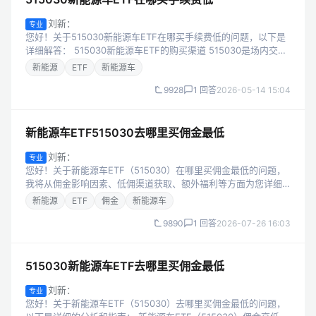
刘新：
专业
您好！关于515030新能源车ETF在哪买手续费低的问题，以下是
详细解答： 515030新能源车ETF的购买渠道 515030是场内交易
型开放式指数基金（ETF），只能通过券商的股票账户或场内基金
新能源
ETF
新能源车
账户...
9928
1 回答
2026-05-14 15:04
新能源车ETF515030去哪里买佣金最低
刘新：
专业
您好！关于新能源车ETF（515030）在哪里买佣金最低的问题，
我将从佣金影响因素、低佣渠道获取、额外福利等方面为您详细
解答。 一、新能源车ETF（515030）佣金的核心影响因素 要找
新能源
ETF
佣金
新能源车
到佣金最低的购...
9890
1 回答
2026-07-26 16:03
515030新能源车ETF去哪里买佣金最低
刘新：
专业
您好！关于新能源车ETF（515030）去哪里买佣金最低的问题，