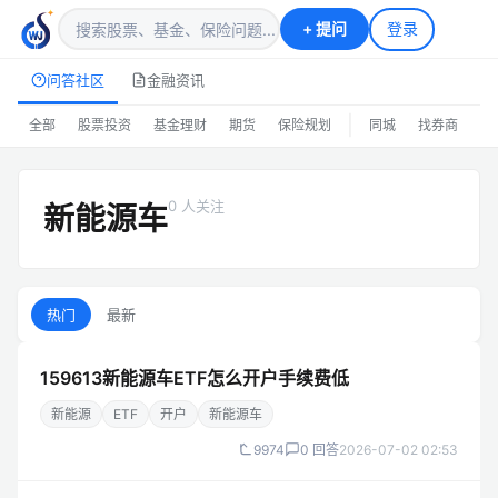
+
提问
登录
问答社区
金融资讯
|
全部
股票投资
基金理财
期货
保险规划
同城
找券商
排
0 人关注
新能源车
热门
最新
159613新能源车ETF怎么开户手续费低
新能源
ETF
开户
新能源车
9974
0 回答
2026-07-02 02:53