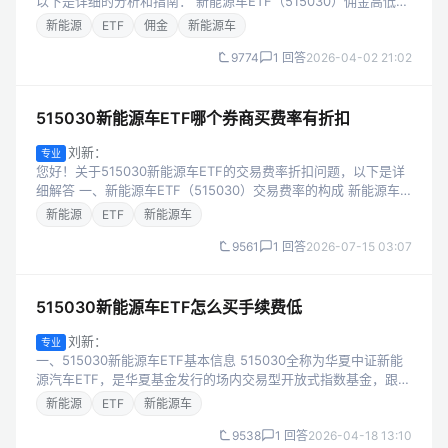
以下是详细的分析和指南： 新能源车ETF（515030）佣金高低的
核心影响因素 要找到515030的最低佣金购买渠道，需先明确影响
新能源
ETF
佣金
新能源车
ETF...
9774
1 回答
2026-04-02 21:02
515030新能源车ETF哪个券商买费率有折扣
刘新：
专业
您好！关于515030新能源车ETF的交易费率折扣问题，以下是详
细解答 一、新能源车ETF（515030）交易费率的构成 新能源车
ETF属于场内基金，交易费率主要由两部分组成： 券商佣金：由
新能源
ETF
新能源车
证券公司收...
9561
1 回答
2026-07-15 03:07
515030新能源车ETF怎么买手续费低
刘新：
专业
一、515030新能源车ETF基本信息 515030全称为华夏中证新能
源汽车ETF，是华夏基金发行的场内交易型开放式指数基金，跟踪
中证新能源汽车指数。该指数覆盖新能源汽车产业链核心环节，
新能源
ETF
新能源车
包括动力电池（...
9538
1 回答
2026-04-18 13:10