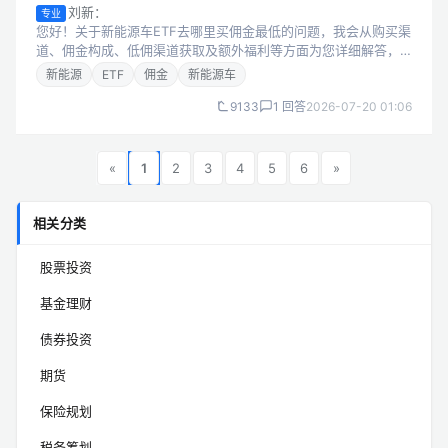
刘新：
专业
您好！关于新能源车ETF去哪里买佣金最低的问题，我会从购买渠
道、佣金构成、低佣渠道获取及额外福利等方面为您详细解答，
帮助您找到最划算的交易方式。 新能源车ETF购买渠道及佣金构
新能源
ETF
佣金
新能源车
成 新能源车ETF属于交...
9133
1 回答
2026-07-20 01:06
«
1
2
3
4
5
6
»
相关分类
股票投资
基金理财
债券投资
期货
保险规划
税务筹划