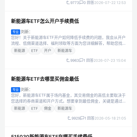
9773
0 回答
2026-07-22 12:53
新能源车ETF怎么开户手续费低
刘新：
专业
您好！关于新能源车ETF开户如何降低手续费的问题，我会从开户
流程、低佣渠道选择、福利领取等方面为您详细解答，帮助您找
到最适合的开户方式。 一、新能源车ETF开户的基本流程 新能源
新能源
ETF
开户
新能源车
车ETF属于场内交易基...
9963
1 回答
2026-07-23 15:04
新能源车ETF去哪里买佣金最低
刘新：
专业
您好，新能源车ETF属于场内基金，其交易佣金的高低主要取决于
您选择的券商渠道和开户方式。想要拿到最低佣金，关键是通过
正规的专属优惠渠道对接头部券商，同时确认佣金费率的细节。
新能源
ETF
佣金
新能源车
一、影响新能源车ETF佣金...
9929
1 回答
2026-05-18 21:05
515030新能源车ETF在哪买手续费低