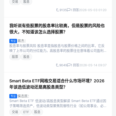
用事业板块）。这类标的底层资产多为现金流稳定、分红率持续
交易
股息
的企业，波动特性适中——既不...
9135
1 回答
2026-05-03 01:20
我听说有些股票的股息率比较高，但是股票的风险也
很大，不知道该怎么选择股票？
蒋杰：
专业
股息率与股票风险 股息率是指股息与股票价格之间的比率，它反
映了上市公司的分红能力。高股息率的股票往往意味着公司盈利
稳定，有较好的现金流。然而，股票市场具有不确定性，即使股
股票
股息
息率高，也不能完全避免风险，如...
9049
1 回答
2026-05-14 09:37
Smart Beta ETF网格交易适合什么市场环境？2026
年该选低波动还是高股息类型？
侯志民：
专业
Smart Beta ETF 低波动/高股息类型解读 Smart Beta ETF通过因
子策略筛选资产，低波动类型聚焦防御性行业（如公用事业、必
需消费），持仓企业盈利稳定、股价波动小，适合风险偏好低的...
交易
ETF
股息