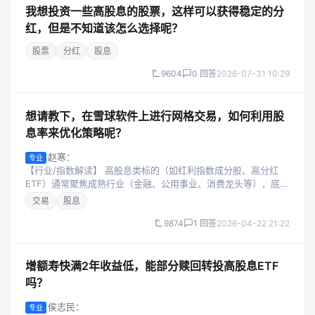
我想投资一些高股息的股票，这样可以获得稳定的分
红，但是不知道该怎么选择呢？
股票
分红
股息
9604
0 回答
2026-07-31 10:29
想请教下，在雪球软件上进行网格交易，如何利用股
息率来优化策略呢？
赵寒：
专业
【行业/指数解读】 高股息类标的（如红利指数成分股、高分红
ETF）通常聚焦成熟行业（金融、公用事业、消费龙头等），底层
资产盈利稳定、现金流充沛，分红率持续较高。这类标的波动率
交易
股息
相对低，更易形成区间震荡走...
9874
1 回答
2026-04-22 21:22
增额寿快满2年收益低，能部分赎回转投高股息ETF
吗？
侯志民：
专业