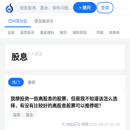
+
提问
登录
问答社区
金融资讯
|
全部
股票投资
基金理财
期货
保险规划
同城
找券商
排
0 人关注
股息
热门
最新
我想投资一些高股息的股票，但是我不知道该怎么选
择，有没有比较好的高股息股票可以推荐呢？
股票
股息
9992
0 回答
2026-08-07 00:29