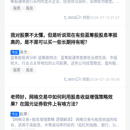
筹股通常是行业内的龙头企业，经营状况良好，业绩较为稳定。
这为持续的分红提供了基础，较高的股息率往往是其盈利稳定的
股票
股息
体现。 抗风险能力强：在经济...
9656
1 回答
2026-07-12 21:37
我对股票不太懂，但是听说现在有些蓝筹股股息率挺
高的，是不是可以买一些长期持有呢？
蒋杰：
专业
蓝筹股投资分析 蓝筹股特点：蓝筹股通常是那些业绩优良、市值
较大、行业占主导地位的公司股票。这些公司经营稳定，盈利能
力强，许多公司会定期分红，股息率相对较高。 长期持有优势：
股票
股息
长期来看，优秀的蓝筹股不仅能...
9651
1 回答
2026-07-25 16:36
老师好，网格交易中如何利用股息收益增强策略效
果？在国元证券软件上有啥方法？
赵寒：
专业
【网格交易+股息增强策略 逻辑解读】 网格交易与股息收益的结
合，适用于高股息、中等波动率的标的（如红利指数、银行、公