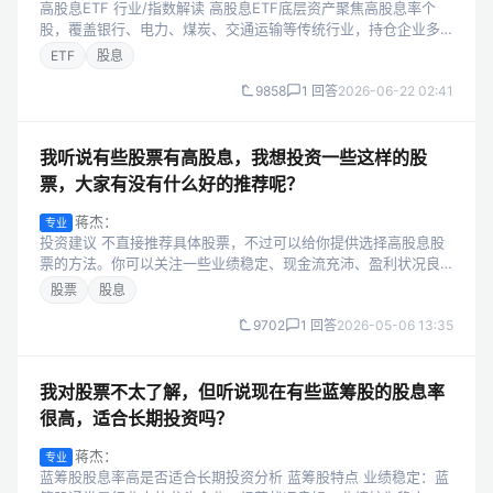
高股息ETF 行业/指数解读 高股息ETF底层资产聚焦高股息率个
股，覆盖银行、电力、煤炭、交通运输等传统行业，持仓企业多
具备稳定现金流与持续分红能力，核心特性为防守型配置工具。
ETF
股息
波动特性：相比科技类E...
9858
1 回答
2026-06-22 02:41
我听说有些股票有高股息，我想投资一些这样的股
票，大家有没有什么好的推荐呢？
蒋杰：
专业
投资建议 不直接推荐具体股票，不过可以给你提供选择高股息股
票的方法。你可以关注一些业绩稳定、现金流充沛、盈利状况良
好的行业，如银行、电力、煤炭等，这些行业中的企业往往有较
股票
股息
高概率提供高股息。 可以参考一...
9702
1 回答
2026-05-06 13:35
我对股票不太了解，但听说现在有些蓝筹股的股息率
很高，适合长期投资吗？
蒋杰：
专业
蓝筹股股息率高是否适合长期投资分析 蓝筹股特点 业绩稳定：蓝