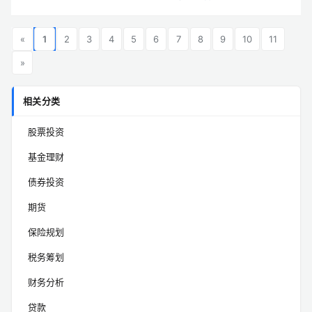
«
1
2
3
4
5
6
7
8
9
10
11
»
相关分类
股票投资
基金理财
债券投资
期货
保险规划
税务筹划
财务分析
贷款