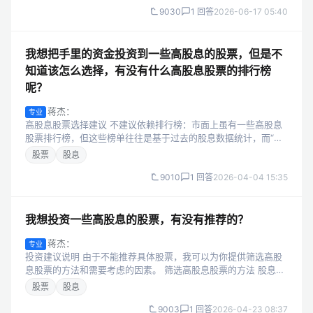
9030
1 回答
2026-06-17 05:40
我想把手里的资金投资到一些高股息的股票，但是不
知道该怎么选择，有没有什么高股息股票的排行榜
呢？
蒋杰：
专业
高股息股票选择建议 不建议依赖排行榜：市面上虽有一些高股息
股票排行榜，但这些榜单往往是基于过去的股息数据统计，而“过
往业绩不代表未来收益”。股票市场是动态变化的，过去股息高不
股票
股息
代表未来也会持续，因此不能...
9010
1 回答
2026-04-04 15:35
我想投资一些高股息的股票，有没有推荐的？
蒋杰：
专业
投资建议说明 由于不能推荐具体股票，我可以为你提供筛选高股
息股票的方法和需要考虑的因素。 筛选高股息股票的方法 股息
率：股息率是股息与股票价格之间的比率，是衡量股票是否具有
股票
股息
高股息的重要指标。一般来说，...
9003
1 回答
2026-04-23 08:37