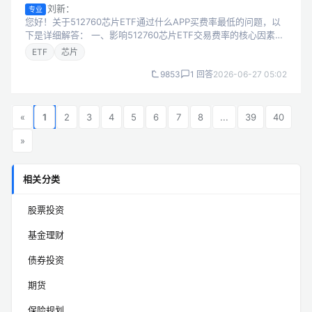
刘新：
专业
您好！关于512760芯片ETF通过什么APP买费率最低的问题，以
下是详细解答： 一、影响512760芯片ETF交易费率的核心因素
512760芯片ETF作为场内交易型开放式指数基金，其交易费用主
ETF
芯片
要由...
9853
1 回答
2026-06-27 05:02
«
1
2
3
4
5
6
7
8
...
39
40
»
相关分类
股票投资
基金理财
债券投资
期货
保险规划