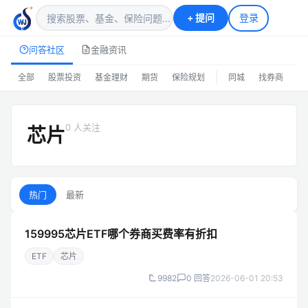
+
提问
登录
问答社区
金融资讯
|
全部
股票投资
基金理财
期货
保险规划
同城
找券商
排
0 人关注
芯片
热门
最新
159995芯片ETF哪个券商买费率有折扣
ETF
芯片
9982
0 回答
2026-06-01 20:53