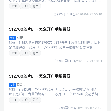
以下是详细的攻略和建议，帮助您找到合规、低佣的开户渠道，
同时获取实用的交易学习资料。 一、512760芯片ETF交易的手续
ETF
开户
芯片
费构成 要降低...
9924
1 回答
2026-04-27 00:10
512760芯片ETF怎么开户手续费低
刘新：
专业
您好！针对您询问的512760芯片ETF开户手续费低的问题，以下
是详细解答： 芯片ETF（512760）交易手续费构成 要降低
512760芯片ETF的交易成本，首先需了解其手续费的核心构成：
ETF
开户
芯片
佣金：券...
9910
1 回答
2026-07-24 10:01
512760芯片ETF怎么开户手续费低
刘新：
专业
您好！针对您关于“512760芯片ETF怎么开户手续费低”的问题，
以下是详细、专业的解答： 一、芯片ETF（512760）交易手续费
的核心构成 要降低512760的交易成本，需先了解手续费的组成：
ETF
开户
芯片
佣...
9898
1 回答
2026-05-07 21:58