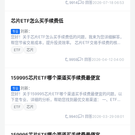
9914
0 回答
2026-07-18 06:53
芯片ETF怎么买手续费低
刘新：
专业
您好！关于芯片ETF怎么买手续费低的问题，我来为您详细解答，
帮您节省交易成本，提升投资效率。 芯片ETF交易手续费的核心
构成 芯片ETF属于场内交易型开放式指数基金，其交易手续费主
ETF
芯片
要由两部分组成： 佣...
9959
1 回答
2026-04-12 04:00
159995芯片ETF哪个渠道买手续费最便宜
刘新：
专业
您好！关于159995芯片ETF哪个渠道买手续费最便宜的问题，以
下是专业、详细的分析，帮助您找到最优交易渠道： 一、ETF交
易手续费的核心构成 要判断哪个渠道手续费最低，首先需明确
ETF
芯片
ETF场内交易的费用...
9940
1 回答
2026-03-29 08:01
159995芯片ETF哪个渠道买手续费最便宜