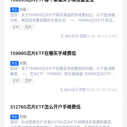
刘新：
专业
您好！关于159995芯片ETF购买渠道的手续费对比，以下是详细
分析，帮您找到更划算的交易方式： 一、159995芯片ETF常见购
买渠道及手续费对比 不同渠道的手续费差异较大，以下是主流渠
ETF
芯片
道的详细对比...
9934
1 回答
2026-06-13 14:00
159995芯片ETF在哪买手续费低
刘新：
专业
您好！关于159995芯片ETF在哪买手续费低的问题，以下是详细
解答： 一、芯片ETF（159995）的交易渠道 159995芯片ETF是
深交所上市的场内交易型开放式指数基金，只能通过证券公司的
ETF
芯片
股票账...
9933
1 回答
2026-04-20 02:04
512760芯片ETF怎么开户手续费低
刘新：
专业
您好！针对您想开户交易512760芯片ETF并降低手续费的需求，