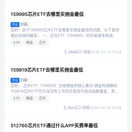
159995芯片ETF去哪里买佣金最低
刘新：
专业
您好！关于159995芯片ETF去哪里买佣金最低的问题，以下是详
细且合规的解答： 一、芯片ETF（159995）的交易成本构成
159995芯片ETF属于深市场内交易型开放式基金，其交易成本主
ETF
佣金
芯片
要由两部...
9868
1 回答
2026-07-14 15:04
159819芯片ETF去哪里买佣金最低
刘新：
专业
您好。 芯片ETF（159819）交易佣金的核心要点 佣金构成解析：
159819芯片ETF作为深交所上市的交易型开放式指数基金，其交
易费用由两部分构成：一是券商收取的佣金（可协商调整），二
ETF
佣金
芯片
是交易所及监...
9854
1 回答
2026-04-22 23:06
512760芯片ETF通过什么APP买费率最低