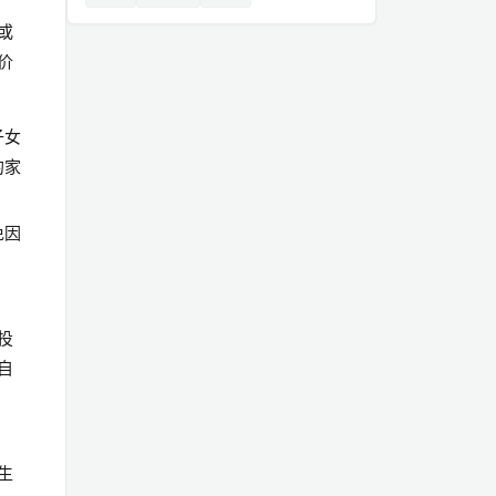
或
价
子女
的家
免因
投
自
生