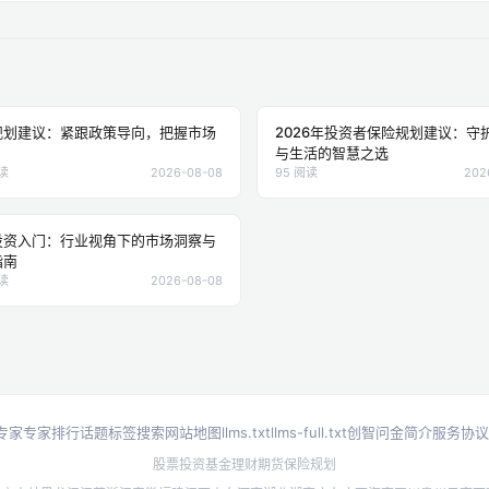
规划建议：紧跟政策导向，把握市场
2026年投资者保险规划建议：守
与生活的智慧之选
阅读
2026-08-08
95 阅读
202
投资入门：行业视角下的市场洞察与
指南
阅读
2026-08-08
专家
专家排行
话题标签
搜索
网站地图
llms.txt
llms-full.txt
创智问金简介
服务协议
股票投资
基金理财
期货
保险规划