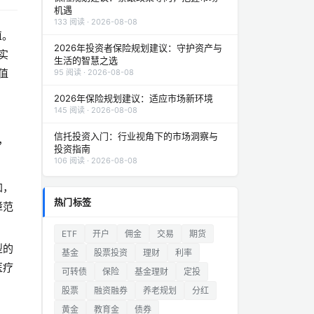
机遇
133 阅读 · 2026-08-08
值。
2026年投资者保险规划建议：守护资产与
实
生活的智慧之选
值
95 阅读 · 2026-08-08
2026年保险规划建议：适应市场新环境
145 阅读 · 2026-08-08
信托投资入门：行业视角下的市场洞察与
，
投资指南
106 阅读 · 2026-08-08
加，
热门标签
障范
ETF
开户
佣金
交易
期货
型的
基金
股票投资
理财
利率
医疗
可转债
保险
基金理财
定投
股票
融资融券
养老规划
分红
黄金
教育金
债券