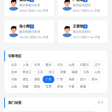
期货策略分析师
期货投资顾问
69597 回答
12.8w 声望
89757 回答
6.2w 声望
张小辉
王晋晓
V
V
期货策略分析师
期货投资顾问
160383 回答
2.8w 声望
74737 回答
17.4w 声望
切换地区
北京
上海
天津
重庆
河北
山西
内蒙古
辽宁
吉林
黑龙江
江苏
浙江
安徽
福建
江西
山东
河南
湖北
湖南
广东
广西
海南
四川
贵州
云南
西藏
陕西
甘肃
青海
宁夏
新疆
热门标签
更多