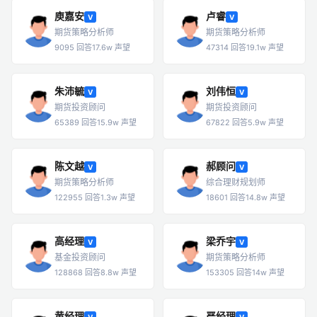
庾嘉安
卢睿
V
V
期货策略分析师
期货策略分析师
9095 回答
17.6w 声望
47314 回答
19.1w 声望
朱沛毓
刘伟恒
V
V
期货投资顾问
期货投资顾问
65389 回答
15.9w 声望
67822 回答
5.9w 声望
陈文越
郝顾问
V
V
期货策略分析师
综合理财规划师
122955 回答
1.3w 声望
18601 回答
14.8w 声望
高经理
梁乔宇
V
V
基金投资顾问
期货策略分析师
128868 回答
8.8w 声望
153305 回答
14w 声望
黄经理
严经理
V
V