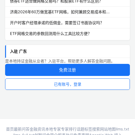
债券ETF适合做网格交易吗？和股票ETF有什么区别？
济南2026年60万做宽基ETF网格，如何兼顾交易成本和...
开户时客户经理承诺的低佣金，需要签订书面协议吗？
ETF网格交易的参数回测用什么工具比较方便？
入驻 广东
是本地持证金融从业者？入驻平台，帮助更多人解答金融问题。
免费注册
已有账号，登录
首页
最新问答
金融资讯
本地专家
专家排行
话题标签
搜索
网站地图
llms.txt
llms-full.txt
创智问金简介
服务协议
免责声明
Agentic Web 接入