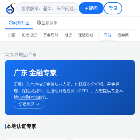
+
提问
登录
问答社区
金融资讯
|
全部
股票投资
基金理财
期货
保险规划
同城
找券商
排
首页
›
各地区
›
广东
广东 金融专家
汇聚广东本地持证金融从业人员，包括证券分析师、基金经
理、保险规划师、注册理财规划师（CFP），为您提供专业本
地化金融咨询服务。
切换地区 →
本地认证专家