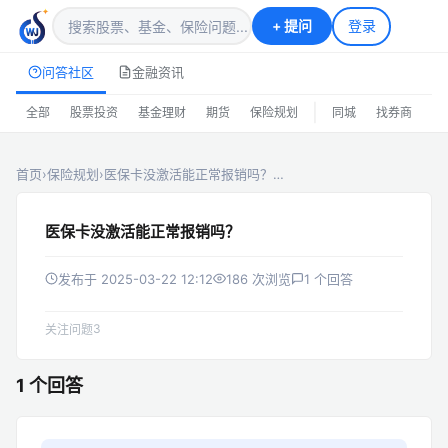
+
提问
登录
问答社区
金融资讯
|
全部
股票投资
基金理财
期货
保险规划
同城
找券商
排
首页
›
保险规划
›
医保卡没激活能正常报销吗？…
医保卡没激活能正常报销吗？
发布于 2025-03-22 12:12
186 次浏览
1 个回答
3
关注问题
1 个回答