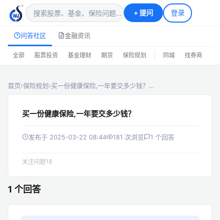
+
提问
登录
问答社区
金融资讯
|
全部
股票投资
基金理财
期货
保险规划
同城
找券商
排
首页
›
保险规划
›
买一份健康保险,一年要交多少钱？…
买一份健康保险,一年要交多少钱？
发布于 2025-03-22 08:44
181 次浏览
1 个回答
18
关注问题
1 个回答