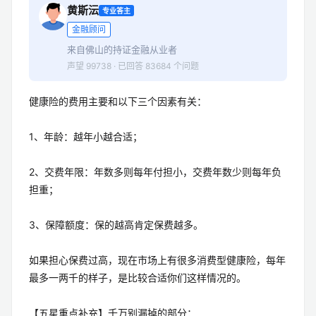
黄斯沄
专业答主
金融顾问
来自佛山的持证金融从业者
声望 99738 · 已回答 83684 个问题
健康险的费用主要和以下三个因素有关：
1、年龄：越年小越合适；
2、交费年限：年数多则每年付担小，交费年数少则每年负
担重；
3、保障额度：保的越高肯定保费越多。
如果担心保费过高，现在市场上有很多消费型健康险，每年
最多一两千的样子，是比较合适你们这样情况的。
【五星重点补充】千万别漏掉的部分：