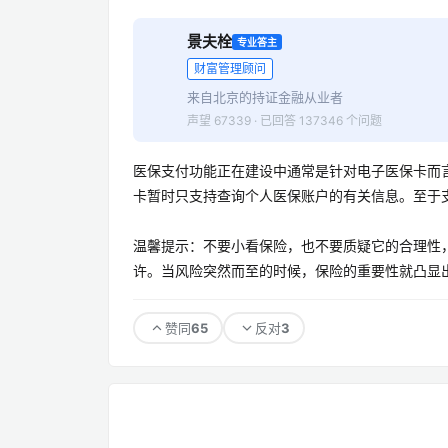
景夫栓
专业答主
财富管理顾问
来自北京的持证金融从业者
声望 67339 · 已回答 137346 个问题
医保支付功能正在建设中通常是针对电子医保卡而
卡暂时只支持查询个人医保账户的有关信息。至于
温馨提示：不要小看保险，也不要质疑它的合理性
许。当风险突然而至的时候，保险的重要性就凸显出
65
3
赞同
反对