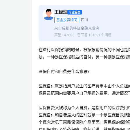
王经理
专业答主
基金投资顾问
四川
来自成都的持证金融从业者
声望 147893 · 已回答 131691 个问题
在进行医保报销的时候，根据报销情况的不同也是
法，一种是医保报销后的自付，另一种则是医保报
医保自付和自费是什么意思?
医保自付就是指用户发生的医疗费用中由个人负担
保目录范围内需要用户自己承担的费用，通常情况
医保自费又被称为个人自费，是指用户的医疗费用
医保自付和自费最大的区别就是一个是医保目录范
个概念常见于惠民保保险产品里面。惠民保的保险
费用保障以及特药保障。换句话说，就是指医保目