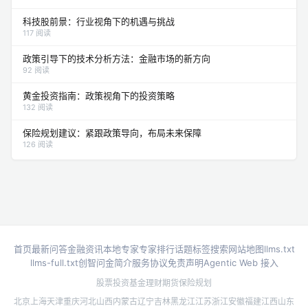
科技股前景：行业视角下的机遇与挑战
117 阅读
政策引导下的技术分析方法：金融市场的新方向
92 阅读
黄金投资指南：政策视角下的投资策略
132 阅读
保险规划建议：紧跟政策导向，布局未来保障
126 阅读
首页
最新问答
金融资讯
本地专家
专家排行
话题标签
搜索
网站地图
llms.txt
llms-full.txt
创智问金简介
服务协议
免责声明
Agentic Web 接入
股票投资
基金理财
期货
保险规划
北京
上海
天津
重庆
河北
山西
内蒙古
辽宁
吉林
黑龙江
江苏
浙江
安徽
福建
江西
山东