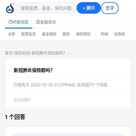
+
提问
登录
问答社区
金融资讯
|
全部
股票投资
基金理财
期货
保险规划
同城
找券商
排
首页
›
保险规划
›
新冠肺炎保险赔吗？…
新冠肺炎保险赔吗？
发布于 2023-12-02 21:37
442 次浏览
1 个回答
3
关注问题
1 个回答