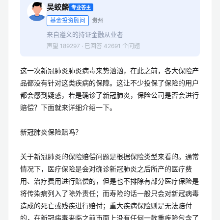
吴蛟麟
专业答主
基金投资顾问
贵州
来自遵义的持证金融从业者
声望 189297 · 已回答 42691 个问题
这一次新冠肺炎肺炎病毒来势汹汹，在此之前，各大保险产
品都没有针对这类疾病的保障。这让不少投保了保险的用户
都会感到疑惑，若是确诊了新冠肺炎，保险公司是否会进行
赔偿？下面就来详细介绍一下。
新冠肺炎保险赔吗？
关于新冠肺炎的保险赔偿问题是根据保险类型来看的。通常
情况下，医疗保险是会对确诊新冠肺炎之后所产的医疗费
用、治疗费用进行赔偿的，但是也不排除有部分医疗保险是
将传染病列入了除外责任；而寿险的话一般只会对新冠病毒
造成的死亡或残疾进行赔付；重大疾病保险则是无法赔付
的，在新冠病毒来临之前市面上没有任何一款重疾险包含了