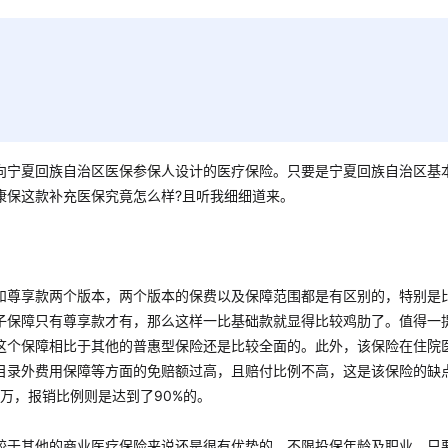
向宁夏回族自治区医保参保人设计的医疗保险。只要是宁夏回族自治区基
康保这款补充医保究竟怎么样?且听我细细道来。
和尊享款两个版本，两个版本的保费以及保障范围都是有区别的，特别是
子保障只有尊享款才有，那么这样一比基础款就显得比较鸡肋了。值得一
这个保障相比于其他的普惠型保险还是比较全面的。此外，该保险在住院
目录外费用保障等方面的免赔额过高，且赔付比例不高，这是该保险的缺
万，报销比例则是达到了90%的。
较于其他的商业医疗保险来说还是很有优势的。不限投保年龄及职业，只