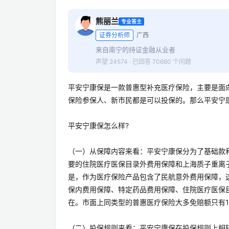
熊丽兰
专业答主
证券分析师
广西
来自南宁的持证金融从业者
声望 24574 · 已回答 70680 个问题
平安宁康保是一款普惠型补充医疗保险，主要是面
保险参保人、新市民都是可以投保的。那么平安宁
平安宁康保怎么样?
（一）从保障内容来看：平安宁康保分为了基础款
要的住院医疗医保目录外费用保障和上海质子重离
是，作为医疗保险产品包含了民航意外费用保障，
保内费用保障、特定药品费用保障、住院医疗医保
在。市面上同类型的普惠医疗保险大多免赔额只有1
（二）投保规则来看：平安宁康保在投保规则上相