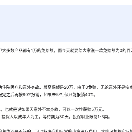
但大多数产品都有1万的免赔额，而今天就要给大家说一款免赔额为0的百
病住院医疗和意外身故。最高保额是20万，由于0免赔，无论意外还是疾
完之后再按80%报销，如果未经社保只能报销40%。
元，也就是说如果因意外不幸身故，可以一次性获赔5万元。
，投保人以成年人为主，等待期为30天，投保职业限制1-3类。
险总体还是不错的，可以解决我们日常的小病医疗费用，大家可根据实际