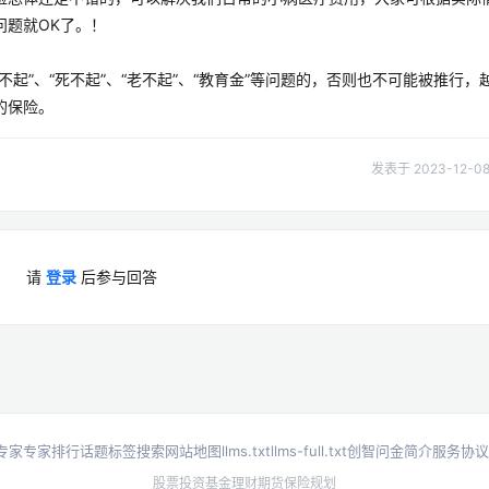
问题就OK了。！
起”、“死不起”、“老不起”、“教育金”等问题的，否则也不可能被推行，
的保险。
发表于 2023-12-08 
请
登录
后参与回答
专家
专家排行
话题标签
搜索
网站地图
llms.txt
llms-full.txt
创智问金简介
服务协议
股票投资
基金理财
期货
保险规划