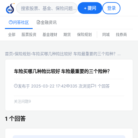
+
提问
登录
问答社区
金融资讯
|
全部
股票投资
基金理财
期货
保险规划
同城
找券商
排
首页
›
保险规划
›
车险买哪几种险比较好 车险最重要的三个险种？…
车险买哪几种险比较好 车险最重要的三个险种？
发布于 2025-03-22 17:42
335 次浏览
1 个回答
9
关注问题
1 个回答