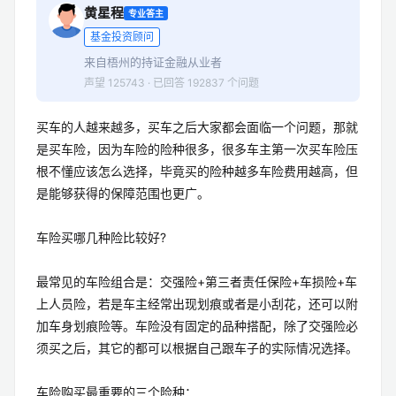
黄星程
专业答主
基金投资顾问
来自梧州的持证金融从业者
声望 125743 · 已回答 192837 个问题
买车的人越来越多，买车之后大家都会面临一个问题，那就
是买车险，因为车险的险种很多，很多车主第一次买车险压
根不懂应该怎么选择，毕竟买的险种越多车险费用越高，但
是能够获得的保障范围也更广。
车险买哪几种险比较好?
最常见的车险组合是：交强险+第三者责任保险+车损险+车
上人员险，若是车主经常出现划痕或者是小刮花，还可以附
加车身划痕险等。车险没有固定的品种搭配，除了交强险必
须买之后，其它的都可以根据自己跟车子的实际情况选择。
车险购买最重要的三个险种：