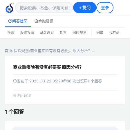
+
提问
登录
问答社区
金融资讯
|
全部
股票投资
基金理财
期货
保险规划
同城
找券商
排
首页
›
保险规划
›
商业重疾险有没有必要买 原因分析？…
商业重疾险有没有必要买 原因分析？
发布于 2025-03-22 05:20
88 次浏览
1 个回答
18
关注问题
1 个回答