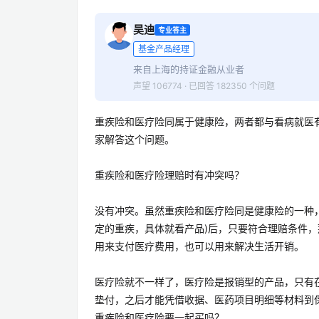
吴迪
专业答主
基金产品经理
来自上海的持证金融从业者
声望 106774 · 已回答 182350 个问题
重疾险和医疗险同属于健康险，两者都与看病就医
家解答这个问题。
重疾险和医疗险理赔时有冲突吗？
没有冲突。虽然重疾险和医疗险同是健康险的一种
定的重疾，具体就看产品)后，只要符合理赔条件
用来支付医疗费用，也可以用来解决生活开销。
医疗险就不一样了，医疗险是报销型的产品，只有
垫付，之后才能凭借收据、医药项目明细等材料到
重疾险和医疗险要一起买吗？