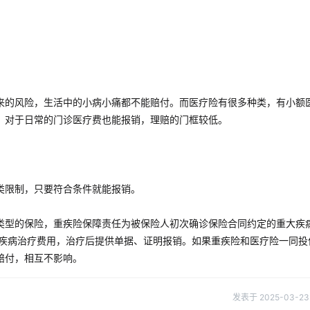
来的风险，生活中的小病小痛都不能赔付。而医疗险有很多种类，有小额
，对于日常的门诊医疗费也能报销，理赔的门框较低。
类限制，只要符合条件就能报销。
类型的保险，重疾险保障责任为被保险人初次确诊保险合同约定的重大疾
人疾病治疗费用，治疗后提供单据、证明报销。如果重疾险和医疗险一同投
赔付，相互不影响。
发表于 2025-03-23 