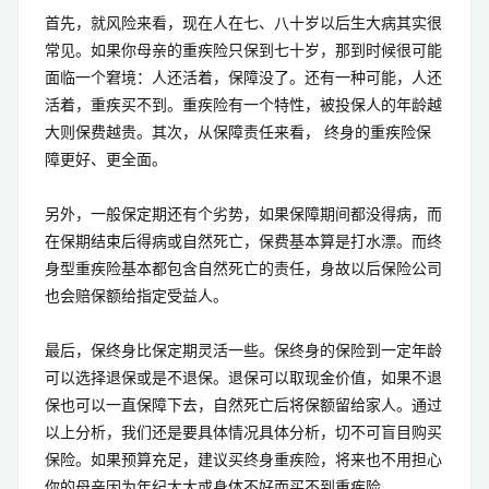
首先，就风险来看，现在人在七、八十岁以后生大病其实很
常见。如果你母亲的重疾险只保到七十岁，那到时候很可能
面临一个窘境：人还活着，保障没了。还有一种可能，人还
活着，重疾买不到。重疾险有一个特性，被投保人的年龄越
大则保费越贵。其次，从保障责任来看， 终身的重疾险保
障更好、更全面。
另外，一般保定期还有个劣势，如果保障期间都没得病，而
在保期结束后得病或自然死亡，保费基本算是打水漂。而终
身型重疾险基本都包含自然死亡的责任，身故以后保险公司
也会赔保额给指定受益人。
最后，保终身比保定期灵活一些。保终身的保险到一定年龄
可以选择退保或是不退保。退保可以取现金价值，如果不退
保也可以一直保障下去，自然死亡后将保额留给家人。通过
以上分析，我们还是要具体情况具体分析，切不可盲目购买
保险。如果预算充足，建议买终身重疾险，将来也不用担心
你的母亲因为年纪太大或身体不好而买不到重疾险。