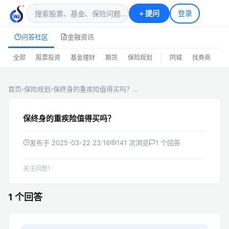
+
提问
登录
问答社区
金融资讯
|
全部
股票投资
基金理财
期货
保险规划
同城
找券商
排
首页
›
保险规划
›
保终身的重疾险值得买吗？…
保终身的重疾险值得买吗？
发布于 2025-03-22 23:16
141 次浏览
1 个回答
1
关注问题
1 个回答