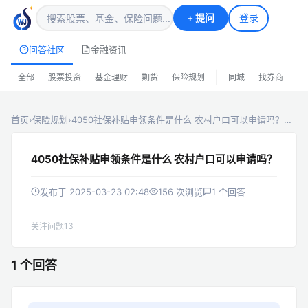
+
提问
登录
问答社区
金融资讯
|
全部
股票投资
基金理财
期货
保险规划
同城
找券商
排
首页
›
保险规划
›
4050社保补贴申领条件是什么 农村户口可以申请吗？…
4050社保补贴申领条件是什么 农村户口可以申请吗？
发布于 2025-03-23 02:48
156 次浏览
1 个回答
13
关注问题
1 个回答